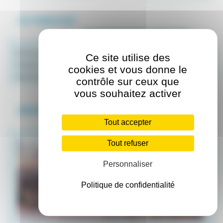
LES PAROISSES
Barbezieux – Baignes – Barret
Ce site utilise des
Aubeterre – Chalais – Brossac
cookies et vous donne le
Montmoreau – Blanzac – Villebois-Lavalette
contrôle sur ceux que
vous souhaitez activer
ABBAYE DE MAUMONT
Tout accepter
Tout refuser
Personnaliser
Politique de confidentialité