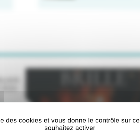
uel
VOUS !
ALADE
 2026
a journée
r. En
ise des cookies et vous donne le contrôle sur 
souhaitez activer