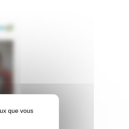
ceux que vous