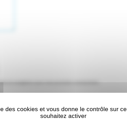
 dans le navigateur pour mon prochain commentaire.
ise des cookies et vous donne le contrôle sur 
souhaitez activer