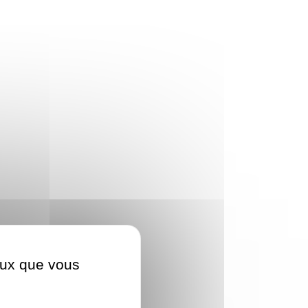
ceux que vous