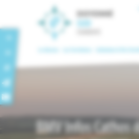
Panneau de gestion des cookies
S
Le diocèse
Les Territoires
Initiation & Vie Chré
BMV Infos Cathos 