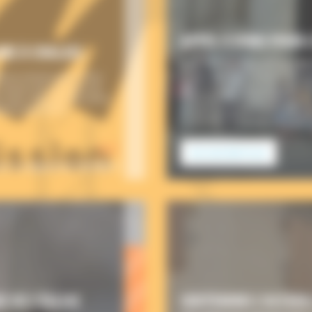
APPEL À DONS POUR 
IRE À CHALAIS
UNE COMMUNAUTÉ DE PRÊT
ée en mission pour 3 ans.
Encouragés par l’évêque d’Ango
mission de vivre une vie
discernement ont commencé à v
, elle créera du lien entre
Philippe Néri (1515-1595) : v
ent le territoire
simple, joyeuse et familiale, sa
fraternelle. Ce projet de […]
0 €
EN SAVOIR PLUS
sur un objectif de 150 000 €
 DE L’ÉGLISE
SOUTENONS L’ACCUEIL