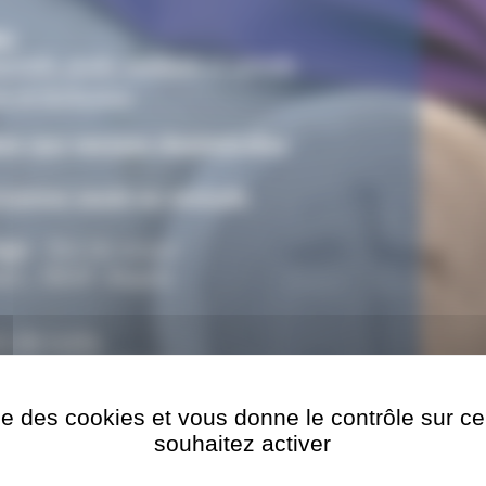
ise des cookies et vous donne le contrôle sur 
souhaitez activer