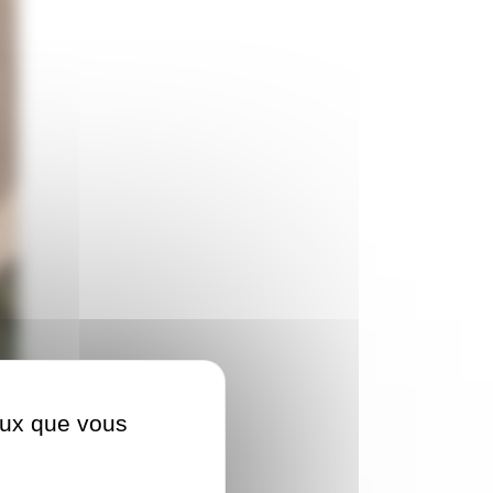
ceux que vous