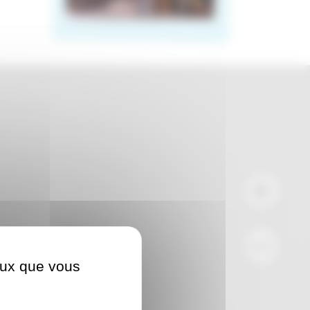
ceux que vous