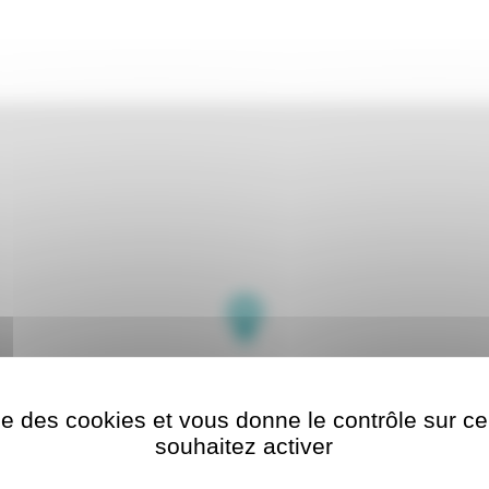
ise des cookies et vous donne le contrôle sur 
souhaitez activer