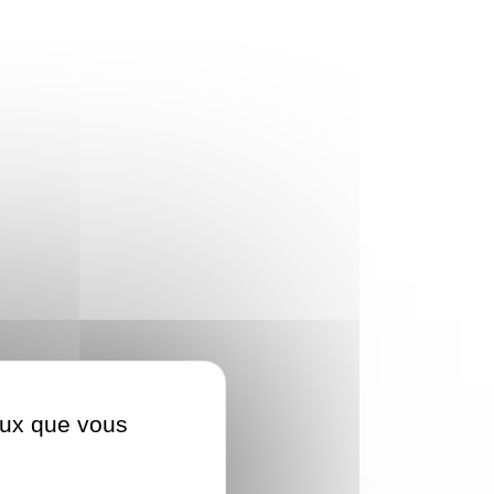
ceux que vous