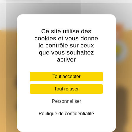
Ce site utilise des
LES PROJETS
DE NOTRE
DIOCÈSE
cookies et vous donne
le contrôle sur ceux
que vous souhaitez
activer
Tout accepter
Tout refuser
Personnaliser
Politique de confidentialité