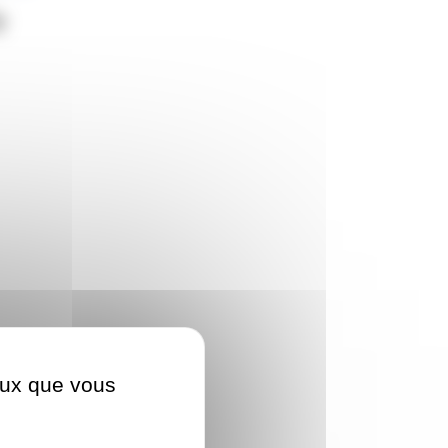
e
ceux que vous