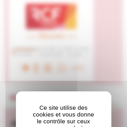
ECOUTEZ EN DIRECT RCF CHARENTE
Ce site utilise des
cookies et vous donne
le contrôle sur ceux