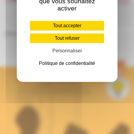
que vous souhaitez
activer
Tout accepter
[sibwp_form id=1]
Tout refuser
Personnaliser
Politique de confidentialité
LES PROJETS
DE NOTRE
DIOCÈSE