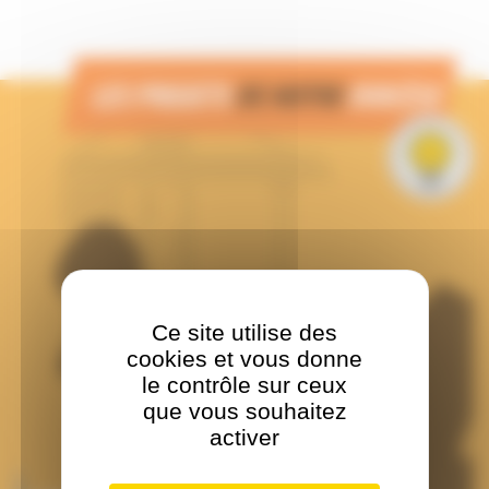
LES PROJETS
DE NOTRE
DIOCÈSE
Ce site utilise des
cookies et vous donne
le contrôle sur ceux
que vous souhaitez
activer