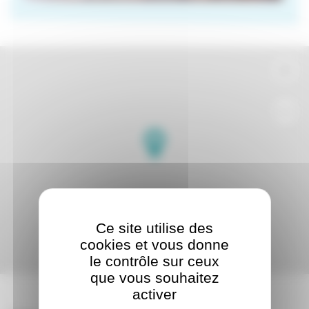
Ce site utilise des
cookies et vous donne
le contrôle sur ceux
que vous souhaitez
activer