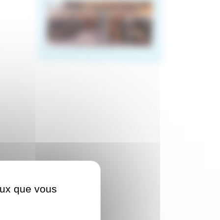
ceux que vous
siteur