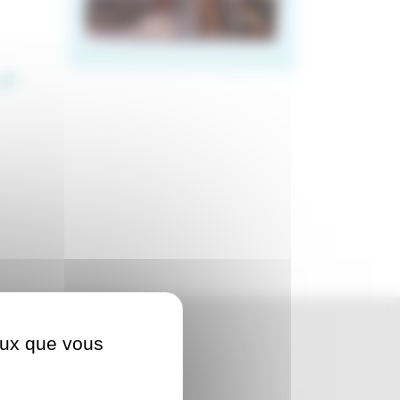
ceux que vous