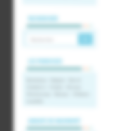
RECHERCHER
LES PAROISSES
Barbezieux – Baignes – Barret
Aubeterre – Chalais – Brossac
Montmoreau – Blanzac – Villebois-
Lavalette
ABBAYE DE MAUMONT