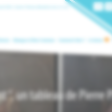
ût 2026 :
Sainte Thérèse Bénédicte de La Croix
tienne
Dialogue & Bien Commun
Comment faire ?
Je donne
ant “, un tableau de Pierre