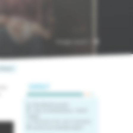
Partager l'article
re Planat à Aubeterre sur Dronne
n au
CONTACT
s
Père Benoît Lecomte
6 bis rue de Barbezieux,- 16210
Chalais
09 66 84 13 94 / 06 75 58 36 81
paroisse.de.chalais@orange.fr