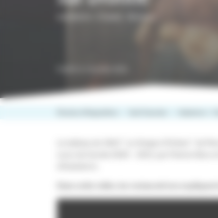
Aubeterre - Chalais - Brossac
Publié le 14 juillet 2021
Diocèse d'Angoulême
Sud Charente
Aubeterre - C
Le tableau de 1842 ” La Vierge à l’Enfant ” de Pi
cours de l’année 2020 – 2021, par Marion Bosc et
d’Aubeterre.
Dans cette vidéo, les restauratrices expliquen