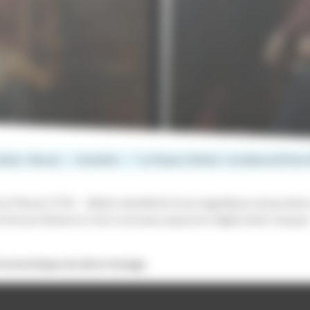
halais - Brossac
Actualités
” La Vierge à l’Enfant “, un tableau de Pier
erre Planat (1792 – 1866) a bénéficié d’une magnifique restauratio
 Feroza Verberne. Il est à nouveau exposé en l’église Saint Jacque
t la technique de dévernissage.