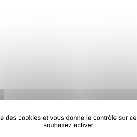
ise des cookies et vous donne le contrôle sur 
souhaitez activer