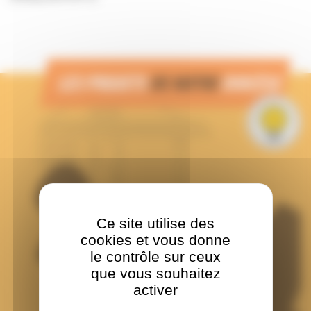
LES PROJETS
DE NOTRE
DIOCÈSE
Ce site utilise des
cookies et vous donne
le contrôle sur ceux
que vous souhaitez
activer