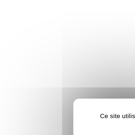
Ce site util