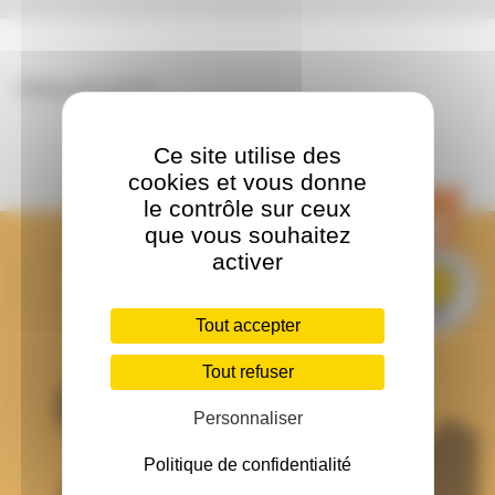
[sibwp_form id=1]
Ce site utilise des
cookies et vous donne
le contrôle sur ceux
LES PROJETS
DE NOTRE
DIOCÈSE
que vous souhaitez
activer
Tout accepter
Tout refuser
Personnaliser
Politique de confidentialité