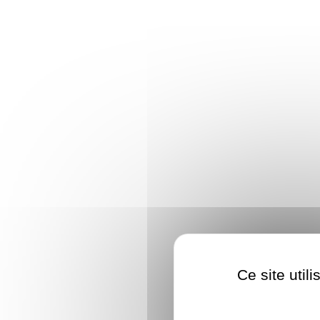
Ce site util