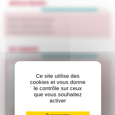
ARTICLES RÉCENTS
18ème dimanche Année A
Vente caritative annuelle
17ème dimanche Année A
RCF CHARENTE
Ce site utilise des
cookies et vous donne
le contrôle sur ceux
que vous souhaitez
activer