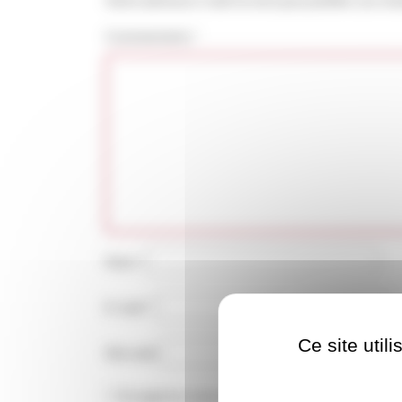
Commentaire
*
Nom
*
E-mail
*
Ce site util
Site web
Enregistrer mon nom, mon e-mail et mon site