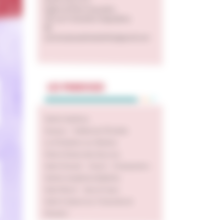
06 09 78 55 52
Eglise St Pierre Aumaître
28 rue P. Aumaître Angoulême
paroissejosephinebakhita@gmail.com
LES PAROISSES
Saints Apôtres
Soyaux – Vallée de l’Échelle
La Visitation sur Boëme
Notre Dame des Sources
Saint Amant – Gond – Champniers
Sainte Joséphine Bakhita
Saint Roch – Sacré Cœur
Saint Cybard sur Charente et
Nouère