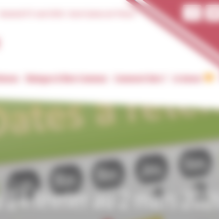
Vendredi 07 août 2026 :
Saint Gaétan de Thiene
tienne
Dialogue & Bien Commun
Comment faire ?
Je donne
 24 février au 2 mars 202