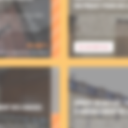
UN PROJET POUR DES
 Cognac, installé en 1861
C’est le 9 juin 2023 que Mon
ujourd’hui dans une
FERNANDEZ d’aménager des log
t de restauration est
Maison Paroissiale de Confolen
t-Léger, en partenariat
adapté pour accueillir 3 prêtre
et […]
l’été. Un projet prend rapidem
93 685 €
EN SAVOIR PLUS
sur un objectif de 114 804 €
ABBAYE DE BASSAC :
ENT DES CHAISES
D’AMÉNAGEMENT DE L
L’Abbaye de Bassac, lieu emblém
glise Depuis plus de 40
votre soutien pour un projet d’