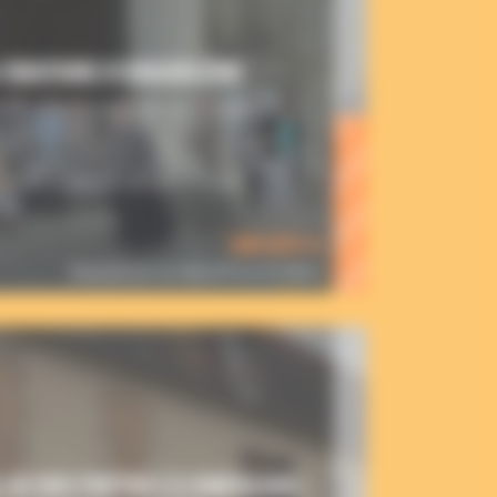
L’ORATOIRE D’ANGOULÊME
RES POUR EMBRASER LES CŒURS
ulême, trois prêtres et un jeune en
ivre en Charente le charisme de saint
ie commune, mission commune, vie stable,
ns autre règle que celle de la charité
304 855 €
financés sur un objectif de 672 000 €
 DE NOS PRÊTRES À CONFOLENS :