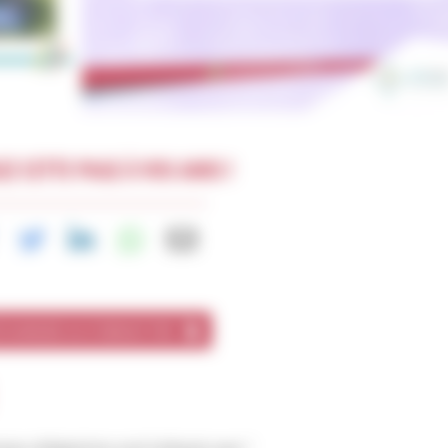
Z CETTE PAGE À VOS AMIS !
CHARGER AU FORMAT PDF
mps obligatoires sont indiqués avec
*