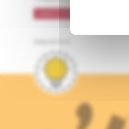
[sibwp_form id=1]