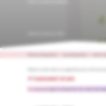
Sainte Joséphine Bakhita
Publié le 24 février 2026
Diocèse d'Angoulême
Grand Angoulême
Sainte Jo
Dates à noter dans vos agendas pour la fin de s
CHANGEMENT DE DATE
Le repas partagé du dimanche 1er mars est repor