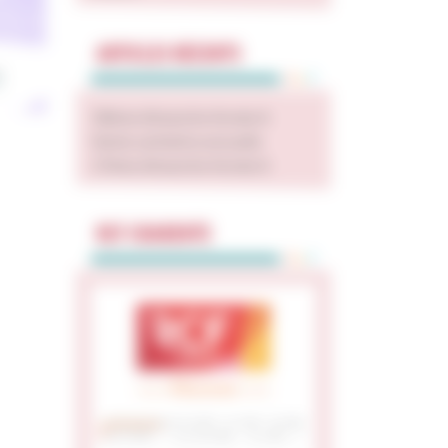
ARTICLES RÉCENTS
18ème dimanche Année A
Vente caritative annuelle
17ème dimanche Année A
RCF CHARENTE