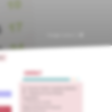
Partager l'article
026
CONTACT
Paroisse Sainte Joséphine Bakhita
2 Boulevard Jean Moulin,
Angoulême
05 45 61 15 04
Eglise St Paul et St Vincent