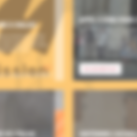
APPEL À DONS POUR 
IRE À CHALAIS
UNE COMMUNAUTÉ DE PRÊT
ée en mission pour 3 ans.
Encouragés par l’évêque d’Ango
mission de vivre une vie
discernement ont commencé à v
, elle créera du lien entre
Philippe Néri (1515-1595) : v
ent le territoire
simple, joyeuse et familiale, sa
fraternelle. Ce projet de […]
0 €
EN SAVOIR PLUS
sur un objectif de 150 000 €
 DE L’ÉGLISE
SOUTENONS L’ACCUEIL