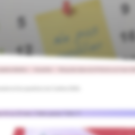
séphine Bakhita
Actualités
Récap des dates du 24 février au 2 mars 2
emaine et les questions du Carême 2026.
té au 22 mars. Faites passer l’info !!!