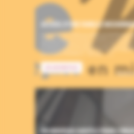
ACCUEIL D’UNE FAMILLE MISSIONNA
La paroisse de Chalais accueille une famille envoy
Camille, Enguerran et leurs 5 enfants auront pour 
de famille chrétienne joyeuse et ouverte. Ce faisant
la vie paroissiale et les jeunes familles qui fréquent
paroissiale d’Aubeterre – Brossac – […]
EN SAVOIR PLUS
financés 
UN NOUVEAU SOUFFLE POUR L’ORGUE