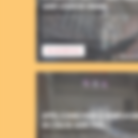
SAINT-LÉGER DE COGNAC
L’orgue Beuchet Debierre de l’église Saint-Léger de
et restauré pour la dernière fois en 1991, entre a
nouvelle phase de son histoire. Un ambitieux proje
porté par l’Association des Amis de l’Orgue de Sain
avec la Ville de Cognac, pour assurer sa pérennité 
EN SAVOIR PLUS
financés 
APPEL À DONS POUR LE REMPLACEM
DE L’ÉGLISE SAINT PAUL
Un projet pour le confort et l’accueil dans notre é