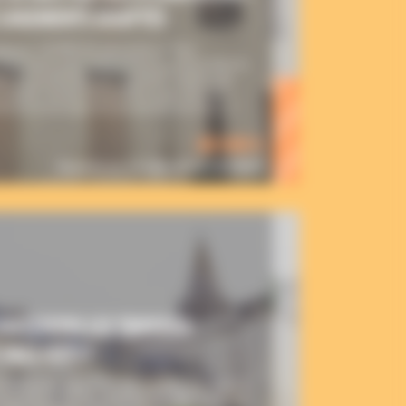
 LOGEMENTS ADAPTÉS
seigneur GOSSELIN demande au Père
ements pour deux ou trois prêtres dans la
s. Le presbytère de Confolens n’étant pas
s toute l’année et les prêtres qui viennent
ent forme et dans les anciennes écuries […]
48 040 €
financés sur un objectif de 145 000 €
 SOUTENONS LES TRAVAUX
’AILE OUEST
atique de paix et de spiritualité, fait appel à
envergure. Les deux étages de l’aile ouest des