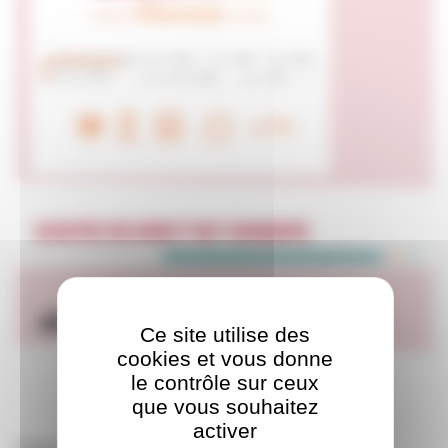
ECOUTEZ EN DIRECT RCF CHARENTE
Ce site utilise des
cookies et vous donne
le contrôle sur ceux
que vous souhaitez
activer
[sibwp_form id=1]