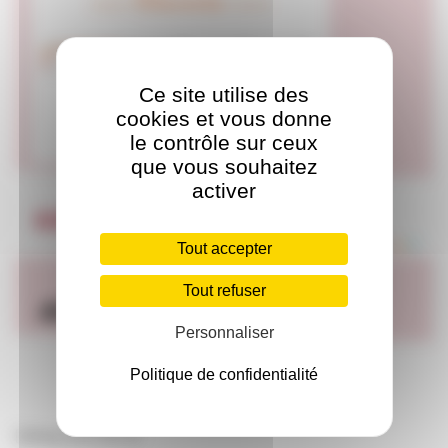
Ce site utilise des
cookies et vous donne
le contrôle sur ceux
que vous souhaitez
activer
ECOUTEZ EN DIRECT RCF CHARENTE
Tout accepter
Tout refuser
Personnaliser
Politique de confidentialité
[sibwp_form id=1]