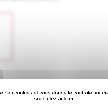
ise des cookies et vous donne le contrôle sur 
souhaitez activer
 dans le navigateur pour mon prochain commentaire.