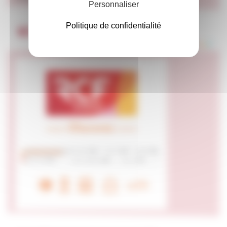
Personnaliser
Politique de confidentialité
RCF CHARENTE