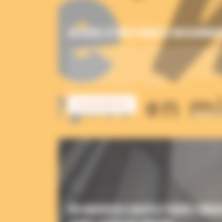
ACCUEIL D’UNE FAMILLE MISSIONNA
La paroisse de Chalais accueille une famille envoy
Camille, Enguerran et leurs 5 enfants auront pour 
de famille chrétienne joyeuse et ouverte. Ce faisant
la vie paroissiale et les jeunes familles qui fréquent
paroissiale d’Aubeterre – Brossac – […]
EN SAVOIR PLUS
financés 
UN NOUVEAU SOUFFLE POUR L’ORGUE