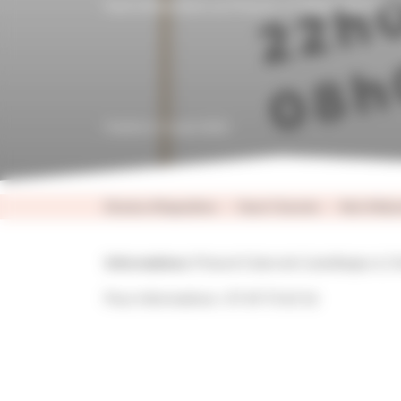
Nuit d'Adoration au Prieuré: 17 Septembre 202
Publié le 13 août 2022
Diocèse d'Angoulême
Ouest Charente
Nuit d'Ador
Informations:
Prieuré Claire de Castelbajac 6,
Pour informations : 07 69 73 63 16