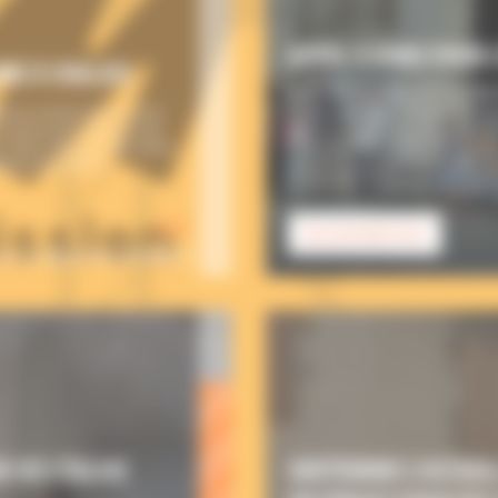
APPEL À DONS POUR 
IRE À CHALAIS
UNE COMMUNAUTÉ DE PRÊT
ée en mission pour 3 ans.
Encouragés par l’évêque d’Ango
mission de vivre une vie
discernement ont commencé à v
, elle créera du lien entre
Philippe Néri (1515-1595) : v
ent le territoire
simple, joyeuse et familiale, sa
fraternelle. Ce projet de […]
0 €
EN SAVOIR PLUS
sur un objectif de 150 000 €
 DE L’ÉGLISE
SOUTENONS L’ACCUEIL