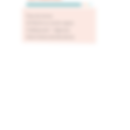
Pays de Jarnac
St-Martin en val de cognac
Châteauneuf – Segonzac
Notre Dame des Borderies