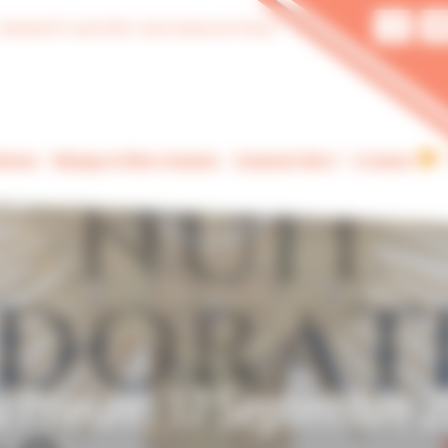
Vendredi 07 août 2026 :
Saint Gaétan de Thiene
tienne
Dialogue & Bien Commun
Comment faire ?
Je donne
u Prieuré: 17 Septembre 