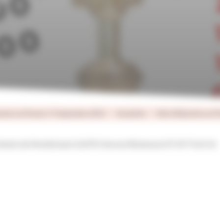
2
ation au Prieuré: 17 Septembre 2022
Actualités
Nuit d’Adoration au 
 Chemin de Montbrizard 16370 Cherves Richemont 07 69 73 63 16