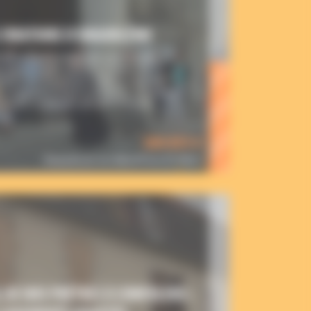
L’ORATOIRE D’ANGOULÊME
RES POUR EMBRASER LES CŒURS
ulême, trois prêtres et un jeune en
ivre en Charente le charisme de saint
ie commune, mission commune, vie stable,
ns autre règle que celle de la charité
304 855 €
financés sur un objectif de 672 000 €
 DE NOS PRÊTRES À CONFOLENS :