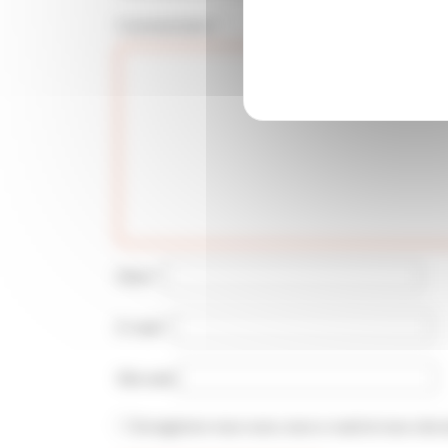
Commentaire
*
Nom
*
E-mail
*
Site web
Enregistrer mon nom, mon e-mail et mon site