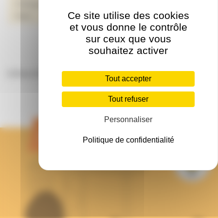
Villefagnan
Ce site utilise des cookies
Aigre
et vous donne le contrôle
sur ceux que vous
souhaitez activer
[sibwp_form id=1]
Tout accepter
Tout refuser
Personnaliser
LES PROJETS
DE NOTRE
DIOCÈSE
Politique de confidentialité