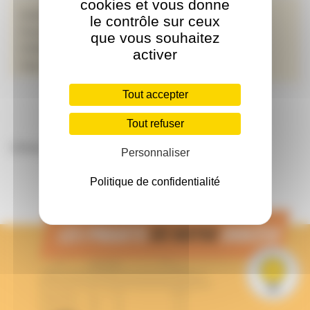
cookies et vous donne
Ruffec
le contrôle sur ceux
Paroisse St Léger de Mansle
que vous souhaitez
Villefagnan
activer
Aigre
Tout accepter
Tout refuser
[sibwp_form id=1]
Personnaliser
Politique de confidentialité
LES PROJETS
DE NOTRE
DIOCÈSE