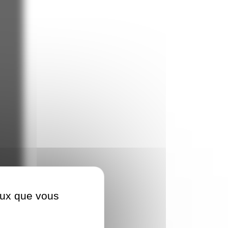
ceux que vous