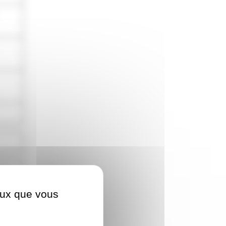
nts.
ceux que vous