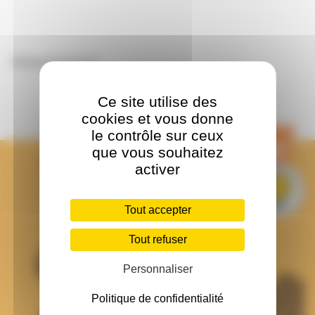
[sibwp_form id=1]
Ce site utilise des
cookies et vous donne
le contrôle sur ceux
LES PROJETS
DE NOTRE
DIOCÈSE
que vous souhaitez
activer
Tout accepter
Tout refuser
Personnaliser
Politique de confidentialité