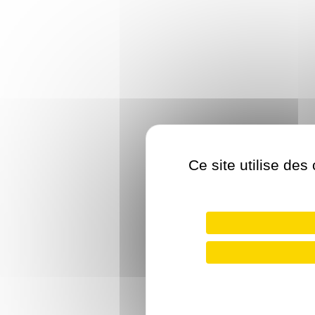
Ce site utilise de