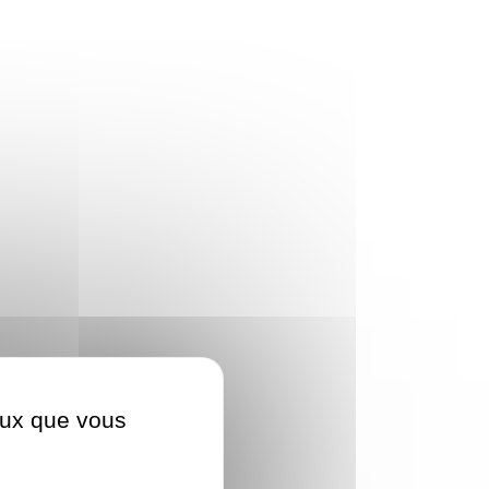
ceux que vous