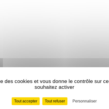
ise des cookies et vous donne le contrôle sur 
souhaitez activer
LES PRO
Tout accepter
Tout refuser
Personnaliser