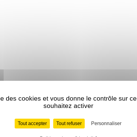
ise des cookies et vous donne le contrôle sur 
souhaitez activer
LES PRO
Tout accepter
Tout refuser
Personnaliser