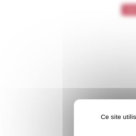
TÉLÉ
Ce site util