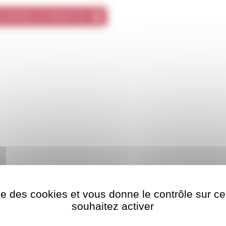
CHARGER AU FORMAT PDF
ise des cookies et vous donne le contrôle sur 
souhaitez activer