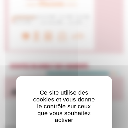
ECOUTEZ EN DIRECT RCF CHARENTE
Ce site utilise des
cookies et vous donne
le contrôle sur ceux
que vous souhaitez
activer
[sibwp_form id=1]