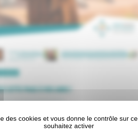
CHARGER
Z CETTE PAGE À VOS AMIS !
ise des cookies et vous donne le contrôle sur 
souhaitez activer