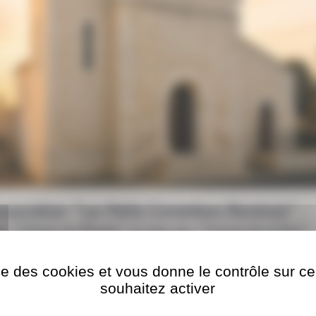
ise des cookies et vous donne le contrôle sur 
souhaitez activer