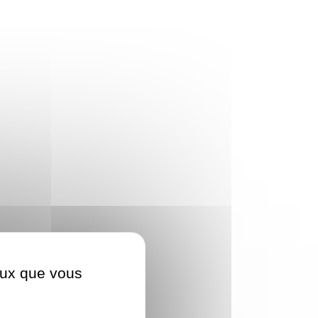
ceux que vous