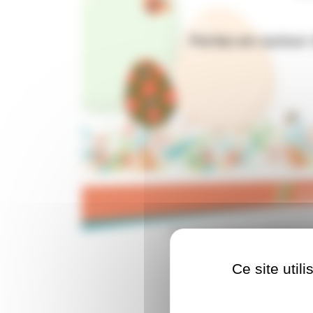
Ce site util
PARTAGE