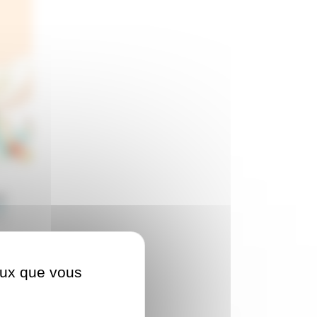
ceux que vous