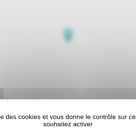
ise des cookies et vous donne le contrôle sur 
souhaitez activer