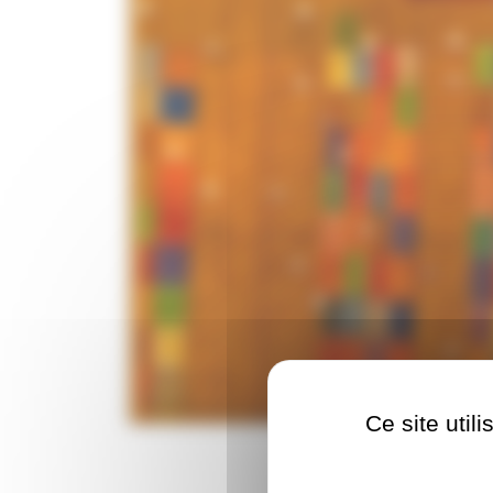
Ce site util
PARTAGE