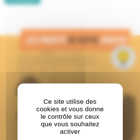
LES PROJETS
DE NOTRE
DIOCÈSE
Ce site utilise des
cookies et vous donne
le contrôle sur ceux
que vous souhaitez
activer