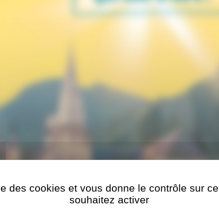
ise des cookies et vous donne le contrôle sur 
souhaitez activer