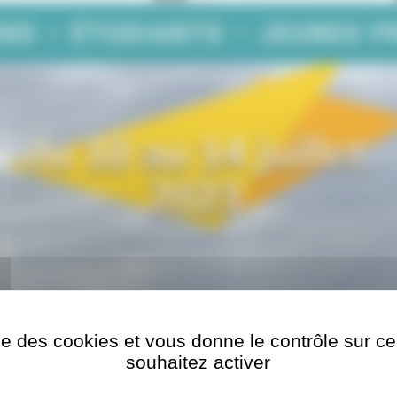
ise des cookies et vous donne le contrôle sur 
souhaitez activer