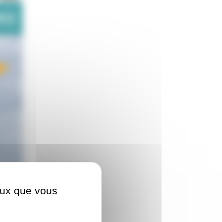
ceux que vous