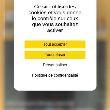
d’Aubeterre – Brossac – […]
Ce site utilise des
cookies et vous donne
EN SAVOIR PLUS
le contrôle sur ceux
0 €
que vous souhaitez
financés sur un objectif de 150 000 €
activer
Tout accepter
Tout refuser
Personnaliser
Politique de confidentialité
APPEL À DONS POUR L’ORATOIRE D’ANGOULÊME